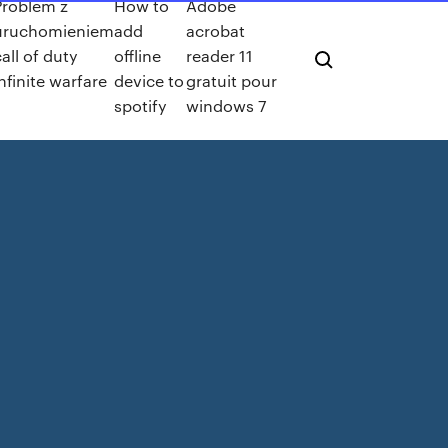
Problem z
How to
Adobe
uruchomieniem
add
acrobat
all of duty
offline
reader 11
nfinite warfare
device to
gratuit pour
spotify
windows 7