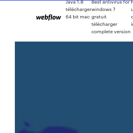
Java 1.8
Best antivirus for
télécharger
windows 7
64 bit mac
gratuit
c
télécharger
i
complete version